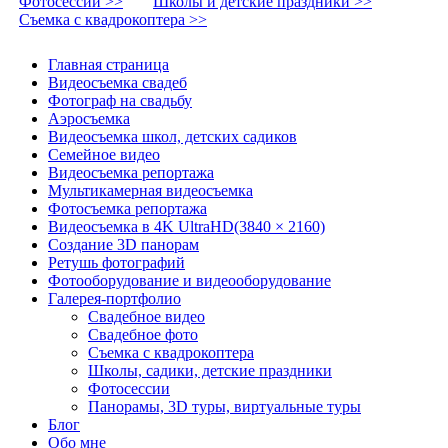
Фотосессии >>
Школы и детские праздники >>
Съемка с квадрокоптера >>
Главная страница
Видеосъемка свадеб
Фотограф на свадьбу
Аэросъемка
Видеосъемка школ, детских садиков
Семейное видео
Видеосъемка репортажа
Мультикамерная видеосъемка
Фотосъемка репортажа
Видеосъемка в 4K UltraHD(3840 × 2160)
Создание 3D панорам
Ретушь фотографий
Фотооборудование и видеооборудование
Галерея-портфолио
Свадебное видео
Свадебное фото
Съемка с квадрокоптера
Школы, садики, детские праздники
Фотосессии
Панорамы, 3D туры, виртуальные туры
Блог
Обо мне