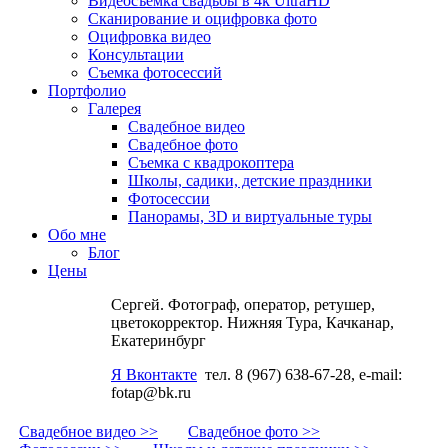
Видеосъемка свадьбы в 4k UltraHD
Сканирование и оцифровка фото
Оцифровка видео
Консультации
Съемка фотосессий
Портфолио
Галерея
Свадебное видео
Свадебное фото
Съемка с квадрокоптера
Школы, садики, детские праздники
Фотосессии
Панорамы, 3D и виртуальные туры
Обо мне
Блог
Цены
Сергей. Фотограф, оператор, ретушер,
цветокорректор. Нижняя Тура, Качканар,
Екатеринбург
Я Вконтакте
тел. 8 (967) 638-67-28, e-mail:
fotap@bk.ru
Свадебное видео >>
Свадебное фото >>