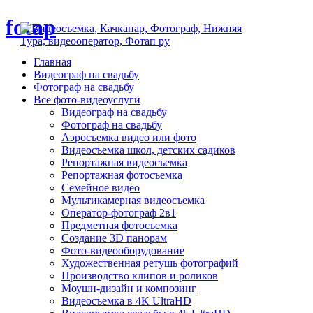
fotap
Главная
Видеограф на свадьбу
Фотограф на свадьбу
Все фото-видеоуслуги
Видеограф на свадьбу
Фотограф на свадьбу
Аэросъемка видео или фото
Видеосъемка школ, детских садиков
Репортажная видеосъемка
Репортажная фотосъемка
Семейное видео
Мультикамерная видеосъемка
Оператор-фотограф 2в1
Предметная фотосъемка
Создание 3D панорам
Фото-видеооборудование
Художественная ретушь фотографий
Производство клипов и роликов
Моушн-дизайн и композинг
Видеосъемка в 4K UltraHD