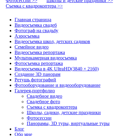
Фотосессии >>
Школы и детские праздники >>
Съемка с квадрокоптера >>
Главная страница
Видеосъемка свадеб
Фотограф на свадьбу
Аэросъемка
Видеосъемка школ, детских садиков
Семейное видео
Видеосъемка репортажа
Мультикамерная видеосъемка
Фотосъемка репортажа
Видеосъемка в 4K UltraHD(3840 × 2160)
Создание 3D панорам
Ретушь фотографий
Фотооборудование и видеооборудование
Галерея-портфолио
Свадебное видео
Свадебное фото
Съемка с квадрокоптера
Школы, садики, детские праздники
Фотосессии
Панорамы, 3D туры, виртуальные туры
Блог
Обо мне