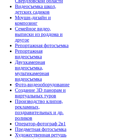
Свердловской области
Видеосъемка школ,
детских садиков
Моушн-дизайн и
композинг
Семейное видео,
выписки из роддома и
другое
Репортажная фотосъемка
Репортажная
видеосъемка
Двухкамерная
видеосъемка,
мультикамерная
видеосъемка
Фото-видеооборудование
Создание 3D панорам и
виртуальных туров
Производство клипов,
рекламных,
поздравительных и др.
роликов
Оператор-фотограф 2в1
Предметная фотосъемка
Художественная ретушь