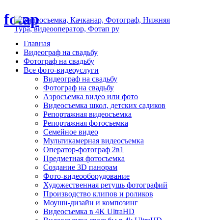
fotap
Главная
Видеограф на свадьбу
Фотограф на свадьбу
Все фото-видеоуслуги
Видеограф на свадьбу
Фотограф на свадьбу
Аэросъемка видео или фото
Видеосъемка школ, детских садиков
Репортажная видеосъемка
Репортажная фотосъемка
Семейное видео
Мультикамерная видеосъемка
Оператор-фотограф 2в1
Предметная фотосъемка
Создание 3D панорам
Фото-видеооборудование
Художественная ретушь фотографий
Производство клипов и роликов
Моушн-дизайн и композинг
Видеосъемка в 4K UltraHD