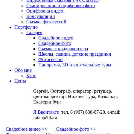
Видеосъемка свадьбы в 4k UltraHD
Сканирование и оцифровка фото
Оцифровка видео
Консультации
Съемка фотосессий
Портфолио
Галерея
Свадебное видео
Свадебное фото
Съемка с квадрокоптера
Школы, садики, детские праздники
Фотосессии
Панорамы, 3D и виртуальные туры
Обо мне
Блог
Цены
Сергей. Фотограф, оператор, ретушер,
цветокорректор. Нижняя Тура, Качканар,
Екатеринбург
Я Вконтакте
тел. 8 (967) 638-67-28, e-mail:
fotap@bk.ru
Свадебное видео >>
Свадебное фото >>