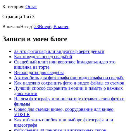
Категория:
Опыт
Страница 1 из 3
В начало
Назад
1
2
3
Вперёд
В конец
Записи в моем блоге
За что фотограф или видеограф берет деньги
Как похудеть перед свадьбой
Свадебный клип или короткое Instagram-видео это
вишенка на торте
Выбор даты для свадьбы
Автомобиль для фотографа или видеографа на свадьбе
Как надежно сохранить фото и видео файлы со съемок
Лучший способ сохранить эмоции и память о важных
днях жизни
На чем фотографу или оператору отдавать свои фото и
фильмы
Обвес для съемки видео, оборудование для видео
VDSLR
Как избежать ошибок при выборе фотографа или
видеографа
Фотосъемка 3d панорам и виртуальных туров