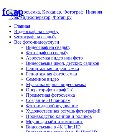
fotap
Главная
Видеограф на свадьбу
Фотограф на свадьбу
Все фото-видеоуслуги
Видеограф на свадьбу
Фотограф на свадьбу
Аэросъемка видео или фото
Видеосъемка школ, детских садиков
Репортажная видеосъемка
Репортажная фотосъемка
Семейное видео
Мультикамерная видеосъемка
Оператор-фотограф 2в1
Предметная фотосъемка
Создание 3D панорам
Фото-видеооборудование
Художественная ретушь фотографий
Производство клипов и роликов
Моушн-дизайн и композинг
Видеосъемка в 4K UltraHD