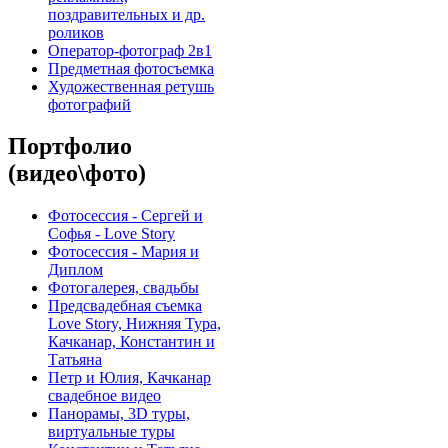
поздравительных и др.
роликов
Оператор-фотограф 2в1
Предметная фотосъемка
Художественная ретушь
фотографий
Портфолио
(видео\фото)
Фотосессия - Сергей и
Софья - Love Story
Фотосессия - Мария и
Диплом
Фотогалерея, свадьбы
Предсвадебная съемка
Love Story, Нижняя Тура,
Качканар, Константин и
Татьяна
Петр и Юлия, Качканар
свадебное видео
Панорамы, 3D туры,
виртуальные туры