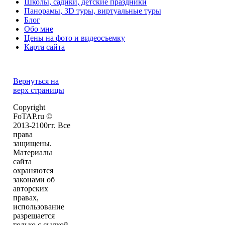
Школы, садики, детские праздники
Панорамы, 3D туры, виртуальные туры
Блог
Обо мне
Цены на фото и видеосъемку
Карта сайта
Вернуться на
верх страницы
Copyright
FoTAP.ru ©
2013-2100гг. Все
права
защищены.
Материалы
сайта
охраняются
законами об
авторских
правах,
использование
разрешается
только с сылкой.