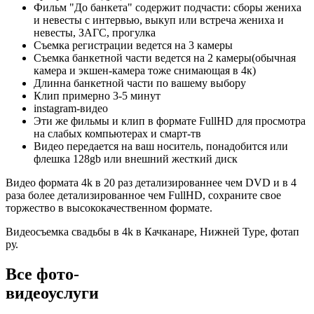
Фильм "До банкета" содержит подчасти: сборы жениха
и невесты с интервью, выкуп или встреча жениха и
невесты, ЗАГС, прогулка
Съемка регистрации ведется на 3 камеры
Съемка банкетной части ведется на 2 камеры(обычная
камера и экшен-камера тоже снимающая в 4к)
Длинна банкетной части по вашему выбору
Клип примерно 3-5 минут
instagram-видео
Эти же фильмы и клип в формате FullHD для просмотра
на слабых компьютерах и смарт-тв
Видео передается на ваш носитель, понадобится или
флешка 128gb или внешний жесткий диск
Видео формата 4k в 20 раз детализированнее чем DVD и в 4
раза более детализированное чем FullHD, сохраните свое
торжество в высококачественном формате.
Видеосъемка свадьбы в 4k в Качканаре, Нижней Туре, фотап
ру.
Все фото-
видеоуслуги