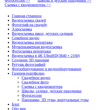
Фотосессии >>
Школы и детские праздники >>
Съемка с квадрокоптера >>
Главная страница
Видеосъемка свадеб
Фотограф на свадьбу
Аэросъемка
Видеосъемка школ, детских садиков
Семейное видео
Видеосъемка репортажа
Мультикамерная видеосъемка
Фотосъемка репортажа
Видеосъемка в 4K UltraHD(3840 × 2160)
Создание 3D панорам
Ретушь фотографий
Фотооборудование и видеооборудование
Галерея-портфолио
Свадебное видео
Свадебное фото
Съемка с квадрокоптера
Школы, садики, детские праздники
Фотосессии
Панорамы, 3D туры, виртуальные туры
Блог
Обо мне