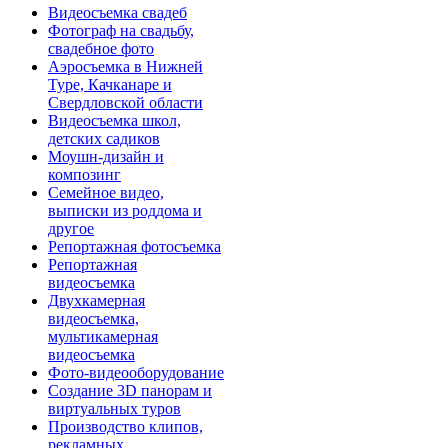
Видеосъемка свадеб
Фотограф на свадьбу,
свадебное фото
Аэросъемка в Нижней
Туре, Качканаре и
Свердловской области
Видеосъемка школ,
детских садиков
Моушн-дизайн и
композинг
Семейное видео,
выписки из роддома и
другое
Репортажная фотосъемка
Репортажная
видеосъемка
Двухкамерная
видеосъемка,
мультикамерная
видеосъемка
Фото-видеооборудование
Создание 3D панорам и
виртуальных туров
Производство клипов,
рекламных,