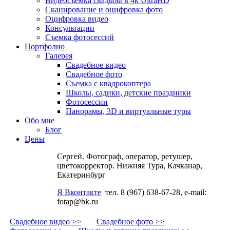
Видеосъемка свадьбы в 4k UltraHD
Сканирование и оцифровка фото
Оцифровка видео
Консультации
Съемка фотосессий
Портфолио
Галерея
Свадебное видео
Свадебное фото
Съемка с квадрокоптера
Школы, садики, детские праздники
Фотосессии
Панорамы, 3D и виртуальные туры
Обо мне
Блог
Цены
Сергей. Фотограф, оператор, ретушер,
цветокорректор. Нижняя Тура, Качканар,
Екатеринбург
Я Вконтакте
тел. 8 (967) 638-67-28, e-mail:
fotap@bk.ru
Свадебное видео >>
Свадебное фото >>