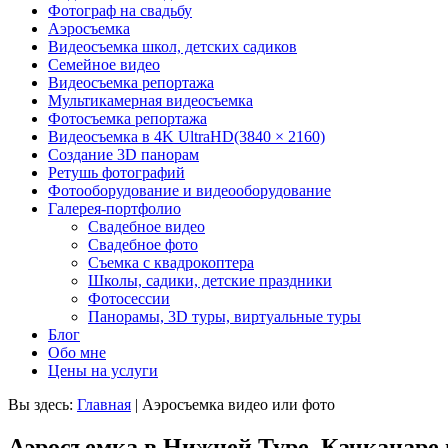
Фотограф на свадьбу
Аэросъемка
Видеосъемка школ, детских садиков
Семейное видео
Видеосъемка репортажа
Мультикамерная видеосъемка
Фотосъемка репортажа
Видеосъемка в 4K UltraHD(3840 × 2160)
Создание 3D панорам
Ретушь фотографий
Фотооборудование и видеооборудование
Галерея-портфолио
Свадебное видео
Свадебное фото
Съемка с квадрокоптера
Школы, садики, детские праздники
Фотосессии
Панорамы, 3D туры, виртуальные туры
Блог
Обо мне
Цены на услуги
Вы здесь:
Главная
|
Аэросъемка видео или фото
Аэросъемка в Нижней Туре, Качканаре 