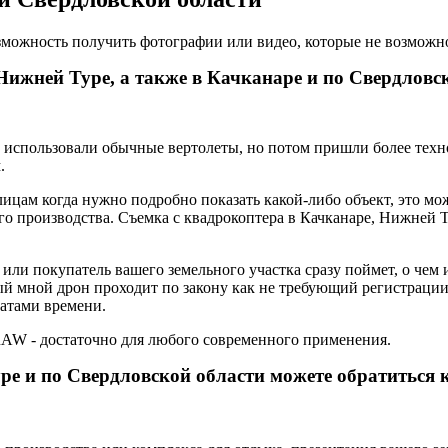
возможность получить фотографии или видео, которые не возможн
Нижней Туре, а также в Качканаре и по Свердловс
о использовали обычные вертолеты, но потом пришли более техн
.
цам когда нужно подробно показать какой-либо объект, это мож
го производства.
Съемка с квадрокоптера в Качканаре, Нижней Т
или покупатель вашего земельного участка сразу поймет, о чем
мый мной дрон проходит по закону как не требующий регистраци
ратами времени.
 RAW - достаточно для любого современного применения.
е и по Свердловской области можете обратиться ко