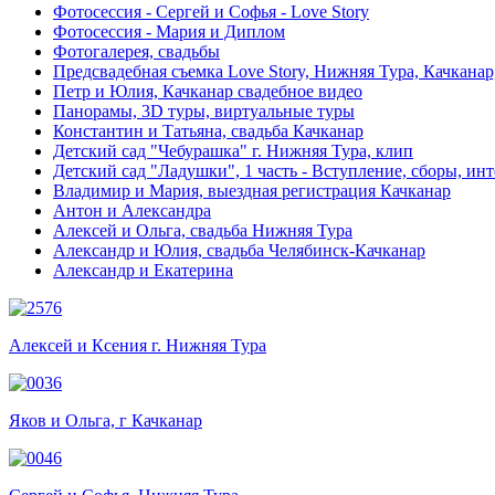
Фотосессия - Сергей и Софья - Love Story
Фотосессия - Мария и Диплом
Фотогалерея, свадьбы
Предсвадебная съемка Love Story, Нижняя Тура, Качканар
Петр и Юлия, Качканар свадебное видео
Панорамы, 3D туры, виртуальные туры
Константин и Татьяна, свадьба Качканар
Детский сад "Чебурашка" г. Нижняя Тура, клип
Детский сад "Ладушки", 1 часть - Вступление, сборы, ин
Владимир и Мария, выездная регистрация Качканар
Антон и Александра
Алексей и Ольга, свадьба Нижняя Тура
Александр и Юлия, свадьба Челябинск-Качканар
Александр и Екатерина
Алексей и Ксения г. Нижняя Тура
Яков и Ольга, г Качканар