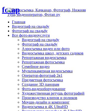
fotap
Главная
Видеограф на свадьбу
Фотограф на свадьбу
Все фото-видеоуслуги
Видеограф на свадьбу
Фотограф на свадьбу
Аэросъемка видео или фото
Видеосъемка школ, детских садиков
Репортажная видеосъемка
Репортажная фотосъемка
Семейное видео
Мультикамерная видеосъемка
Оператор-фотограф 2в1
Предметная фотосъемка
Создание 3D панорам
Фото-видеооборудование
Художественная ретушь фотографий
Производство клипов и роликов
Моушн-дизайн и композинг
Видеосъемка в 4K UltraHD