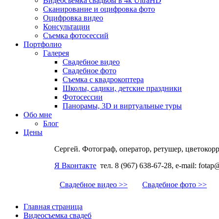
Видеосъемка свадьбы в 4k UltraHD
Сканирование и оцифровка фото
Оцифровка видео
Консультации
Съемка фотосессий
Портфолио
Галерея
Свадебное видео
Свадебное фото
Съемка с квадрокоптера
Школы, садики, детские праздники
Фотосессии
Панорамы, 3D и виртуальные туры
Обо мне
Блог
Цены
Сергей. Фотограф, оператор, ретушер, цветокор
Я Вконтакте
тел. 8 (967) 638-67-28, e-mail: fotap
Свадебное видео >>
Свадебное фото >>
Главная страница
Видеосъемка свадеб