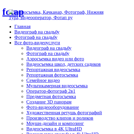
fotap
Главная
Видеограф на свадьбу
Фотограф на свадьбу
Все фото-видеоуслуги
Видеограф на свадьбу
Фотограф на свадьбу
Аэросъемка видео или фото
Видеосъемка школ, детских садиков
Репортажная видеосъемка
Репортажная фотосъемка
Семейное видео
Мультикамерная видеосъемка
Оператор-фотограф 2в1
Предметная фотосъемка
Создание 3D панорам
Фото-видеооборудование
Художественная ретушь фотографий
Производство клипов и роликов
Моушн-дизайн и композинг
Видеосъемка в 4K UltraHD