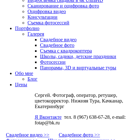
Видеосъемка свадьбы в 4k UltraHD
Сканирование и оцифровка фото
Оцифровка видео
Консультации
Съемка фотосессий
Портфолио
Галерея
Свадебное видео
Свадебное фото
Съемка с квадрокоптера
Школы, садики, детские праздники
Фотосессии
Панорамы, 3D и виртуальные туры
Обо мне
Блог
Цены
Сергей. Фотограф, оператор, ретушер,
цветокорректор. Нижняя Тура, Качканар,
Екатеринбург
Я Вконтакте
тел. 8 (967) 638-67-28, e-mail:
fotap@bk.ru
Свадебное видео >>
Свадебное фото >>