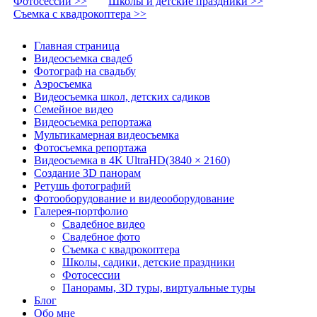
Фотосессии >>
Школы и детские праздники >>
Съемка с квадрокоптера >>
Главная страница
Видеосъемка свадеб
Фотограф на свадьбу
Аэросъемка
Видеосъемка школ, детских садиков
Семейное видео
Видеосъемка репортажа
Мультикамерная видеосъемка
Фотосъемка репортажа
Видеосъемка в 4K UltraHD(3840 × 2160)
Создание 3D панорам
Ретушь фотографий
Фотооборудование и видеооборудование
Галерея-портфолио
Свадебное видео
Свадебное фото
Съемка с квадрокоптера
Школы, садики, детские праздники
Фотосессии
Панорамы, 3D туры, виртуальные туры
Блог
Обо мне