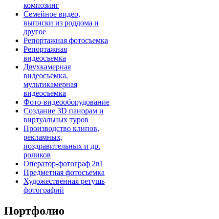
композинг
Семейное видео,
выписки из роддома и
другое
Репортажная фотосъемка
Репортажная
видеосъемка
Двухкамерная
видеосъемка,
мультикамерная
видеосъемка
Фото-видеооборудование
Создание 3D панорам и
виртуальных туров
Производство клипов,
рекламных,
поздравительных и др.
роликов
Оператор-фотограф 2в1
Предметная фотосъемка
Художественная ретушь
фотографий
Портфолио