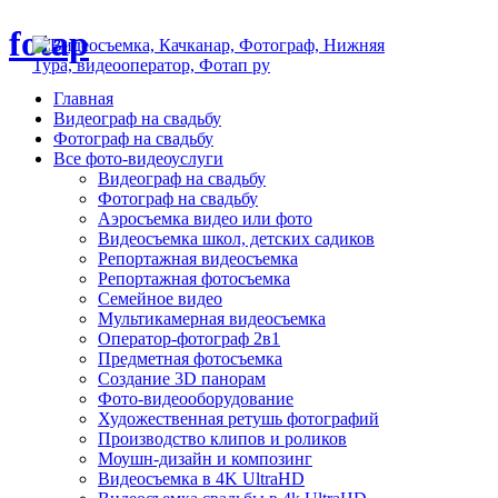
fotap
Главная
Видеограф на свадьбу
Фотограф на свадьбу
Все фото-видеоуслуги
Видеограф на свадьбу
Фотограф на свадьбу
Аэросъемка видео или фото
Видеосъемка школ, детских садиков
Репортажная видеосъемка
Репортажная фотосъемка
Семейное видео
Мультикамерная видеосъемка
Оператор-фотограф 2в1
Предметная фотосъемка
Создание 3D панорам
Фото-видеооборудование
Художественная ретушь фотографий
Производство клипов и роликов
Моушн-дизайн и композинг
Видеосъемка в 4K UltraHD