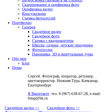
Видеосъемка свадьбы в 4k UltraHD
Сканирование и оцифровка фото
Оцифровка видео
Консультации
Съемка фотосессий
Портфолио
Галерея
Свадебное видео
Свадебное фото
Съемка с квадрокоптера
Школы, садики, детские праздники
Фотосессии
Панорамы, 3D и виртуальные туры
Обо мне
Блог
Цены
Сергей. Фотограф, оператор, ретушер,
цветокорректор. Нижняя Тура, Качканар,
Екатеринбург
Я Вконтакте
тел. 8 (967) 638-67-28, e-mail:
fotap@bk.ru
Свадебное видео >>
Свадебное фото >>