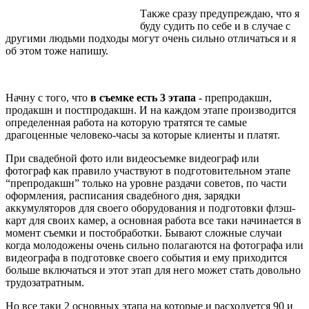
Также сразу предупреждаю, что я
буду судить по себе и в случае с
другими людьми подходы могут очень сильно отличаться и я
об этом тоже напишу.
Начну с того, что
в съемке есть 3 этапа
- препродакшн,
продакшн и постпродакшн. И на каждом этапе производится
определенная работа на которую тратятся те самые
драгоценные человеко-часы за которые клиенты и платят.
При свадебной фото или видеосъемке видеограф или
фотограф как правило участвуют в подготовительном этапе
“препродакшн” только на уровне раздачи советов, по части
оформления, расписания свадебного дня, зарядки
аккумуляторов для своего оборудования и подготовки флэш-
карт для своих камер, а основная работа все таки начинается в
момент съемки и постобработки. Бывают сложные случаи
когда молодожены очень сильно полагаются на фотографа или
видеографа в подготовке своего события и ему приходится
больше включаться и этот этап для него может стать довольно
трудозатратным.
Но все таки 2 основных этапа на которые и расходуется 90 и