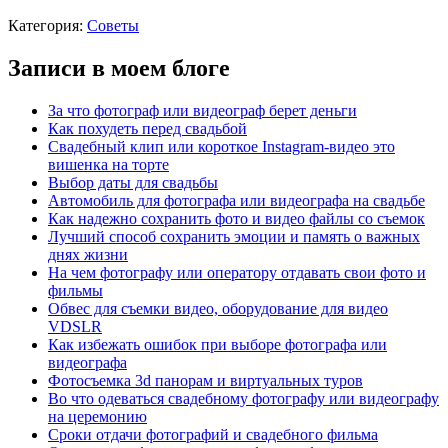
Категория:
Советы
Записи в моем блоге
За что фотограф или видеограф берет деньги
Как похудеть перед свадьбой
Свадебный клип или короткое Instagram-видео это
вишенка на торте
Выбор даты для свадьбы
Автомобиль для фотографа или видеографа на свадьбе
Как надежно сохранить фото и видео файлы со съемок
Лучший способ сохранить эмоции и память о важных
днях жизни
На чем фотографу или оператору отдавать свои фото и
фильмы
Обвес для съемки видео, оборудование для видео
VDSLR
Как избежать ошибок при выборе фотографа или
видеографа
Фотосъемка 3d панорам и виртуальных туров
Во что одеваться свадебному фотографу или видеографу
на церемонию
Сроки отдачи фотографий и свадебного фильма