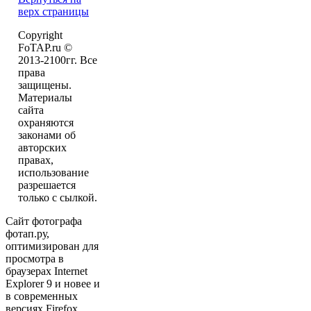
верх страницы
Copyright
FoTAP.ru ©
2013-2100гг. Все
права
защищены.
Материалы
сайта
охраняются
законами об
авторских
правах,
использование
разрешается
только с сылкой.
Сайт фотографа
фотап.ру,
оптимизирован для
просмотра в
браузерах Internet
Explorer 9 и новее и
в современных
версиях Firefox,