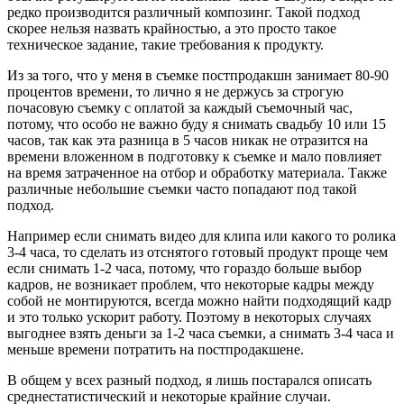
редко производится различный композинг. Такой подход
скорее нельзя назвать крайностью, а это просто такое
техническое задание, такие требования к продукту.
Из за того, что у меня в съемке постпродакшн занимает 80-90
процентов времени, то лично я не держусь за строгую
почасовую съемку с оплатой за каждый съемочный час,
потому, что особо не важно буду я снимать свадьбу 10 или 15
часов, так как эта разница в 5 часов никак не отразится на
времени вложенном в подготовку к съемке и мало повлияет
на время затраченное на отбор и обработку материала. Также
различные небольшие съемки часто попадают под такой
подход.
Например если снимать видео для клипа или какого то ролика
3-4 часа, то сделать из отснятого готовый продукт проще чем
если снимать 1-2 часа, потому, что гораздо больше выбор
кадров, не возникает проблем, что некоторые кадры между
собой не монтируются, всегда можно найти подходящий кадр
и это только ускорит работу. Поэтому в некоторых случаях
выгоднее взять деньги за 1-2 часа съемки, а снимать 3-4 часа и
меньше времени потратить на постпродакшене.
В общем у всех разный подход, я лишь постарался описать
среднестатистический и некоторые крайние случаи.